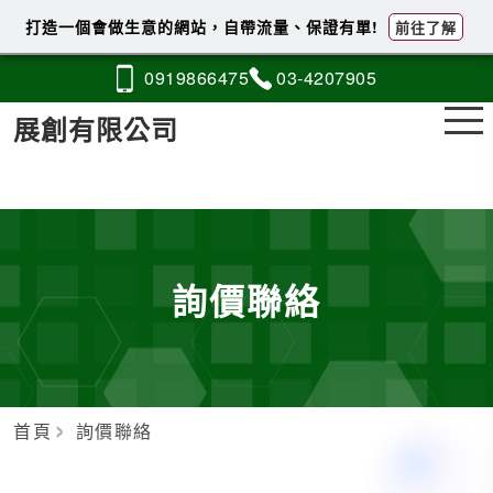
打造一個會做生意的網站，自帶流量、保證有單!
前往了解
0919
8
6
6
475
03-4
2
0
7
905
展創有限公司
詢價聯絡
首頁
詢價聯絡