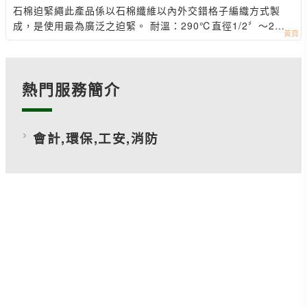
石棉迫緊繩 此產品係以石棉纖維以內外交錯格子編織方式製
成，是使用最為廣泛之迫緊。 耐溫：290℃ 直徑1/2〞～2〞
長度10 M～200 M 玻璃迫緊繩-- 此產品乃採用
熱門服務簡介
會計,環保,工安,消防